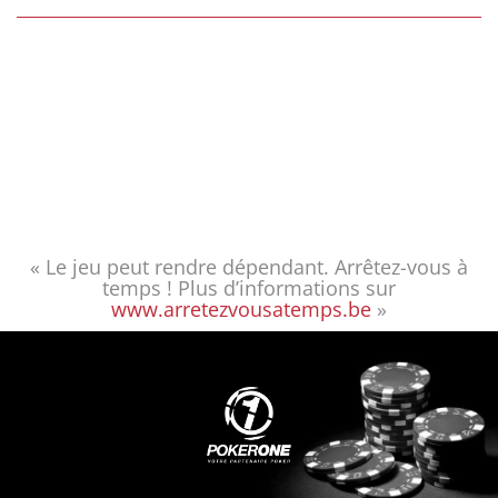
« Le jeu peut rendre dépendant. Arrêtez-vous à
temps ! Plus d’informations sur
www.arretezvousatemps.be
»