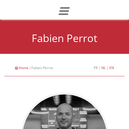
Fabien Perrot
Home
/ Fabien Perrot
FR
|
NL
|
EN