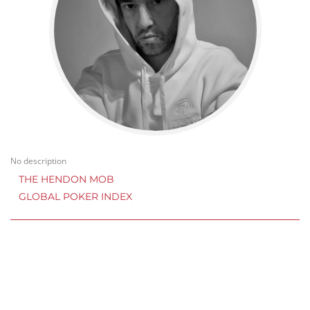
No description
THE HENDON MOB
GLOBAL POKER INDEX