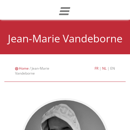
Jean-Marie Vandeborne
Home
/ Jean-Marie
FR
|
NL
|
EN
Vandeborne