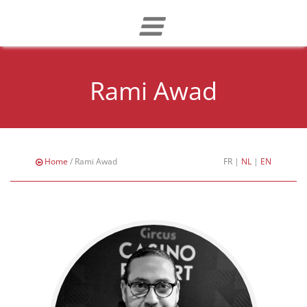
Rami Awad
Home
/ Rami Awad
FR
|
NL
|
EN