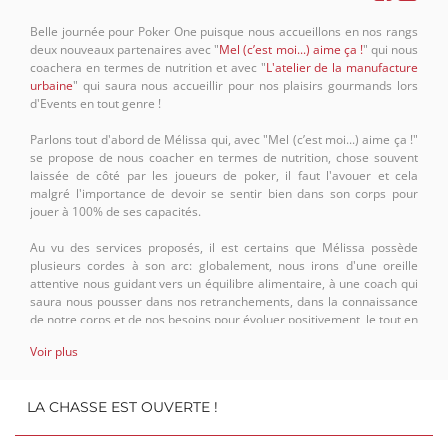
Belle journée pour Poker One puisque nous accueillons en nos rangs
deux nouveaux partenaires avec "
Mel (c’est moi...) aime ça !
" qui nous
coachera en termes de nutrition et avec "
L'atelier de la manufacture
urbaine
" qui saura nous accueillir pour nos plaisirs gourmands lors
d'Events en tout genre !
Parlons tout d'abord de Mélissa qui, avec "Mel (c’est moi...) aime ça !"
se propose de nous coacher en termes de nutrition, chose souvent
laissée de côté par les joueurs de poker, il faut l'avouer et cela
malgré l'importance de devoir se sentir bien dans son corps pour
jouer à 100% de ses capacités.
Au vu des services proposés, il est certains que Mélissa possède
plusieurs cordes à son arc: globalement, nous irons d'une oreille
attentive nous guidant vers un équilibre alimentaire, à une coach qui
saura nous pousser dans nos retranchements, dans la connaissance
de notre corps et de nos besoins pour évoluer positivement, le tout en
n'oubliant pas le côté "passionnée de cuisine"...un idéal pour allier
Voir plus
nutrition et plaisir, le tout au travers d'ateliers cuisine.
Partons maintenant du côté de Charleroi et de la rue du Brabant où
LA CHASSE EST OUVERTE !
est situé "L'Atelier de la manufacture urbaine", une enseigne
pluridisciplinaire qui nous fera naviguer entre tradition et innovation,
tout en brassant les cultures en tout sens !