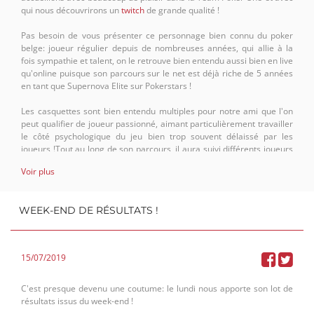
qui nous découvrirons un
twitch
de grande qualité !
Pas besoin de vous présenter ce personnage bien connu du poker
belge: joueur régulier depuis de nombreuses années, qui allie à la
fois sympathie et talent, on le retrouve bien entendu aussi bien en live
qu'online puisque son parcours sur le net est déjà riche de 5 années
en tant que Supernova Elite sur Pokerstars !
Les casquettes sont bien entendu multiples pour notre ami que l'on
peut qualifier de joueur passionné, aimant particulièrement travailler
le côté psychologique du jeu bien trop souvent délaissé par les
joueurs !Tout au long de son parcours, il aura suivi différents joueurs
pour les faire progresser au travers des épreuves proposées par le
Voir plus
poker et est donc apte à pousser tout un chacun au maximum de ses
possibilités !
WEEK-END DE RÉSULTATS !
Préparateur mental, préparateur technique,Fabrice est
incontestablement un élément qui viendra compléter et agrandir la
Team Poker One en qualité, en sympathie et en potentiel ! Nous
pourrons aussi, comme dit plus haut, le suivre sur
Twitch
où il
15/07/2019
partagera avec chaque passionné de poker son expérience et ses
aventures, aussi n'hésitez pas à aller faire un tour sur
sa page dédiée
et à la liker pour le suivre au quotidien ! N'hésitez pas non plus à le
C'est presque devenu une coutume: le lundi nous apporte son lot de
suivre sur
Twitter
!
résultats issus du week-end !