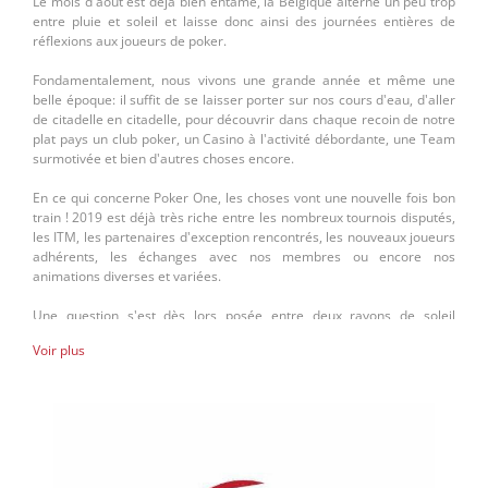
Le mois d'aout est déjà bien entamé, la Belgique alterne un peu trop
entre pluie et soleil et laisse donc ainsi des journées entières de
réflexions aux joueurs de poker.
Fondamentalement, nous vivons une grande année et même une
belle époque: il suffit de se laisser porter sur nos cours d'eau, d'aller
de citadelle en citadelle, pour découvrir dans chaque recoin de notre
plat pays un club poker, un Casino à l'activité débordante, une Team
surmotivée et bien d'autres choses encore.
En ce qui concerne Poker One, les choses vont une nouvelle fois bon
train ! 2019 est déjà très riche entre les nombreux tournois disputés,
les ITM, les partenaires d'exception rencontrés, les nouveaux joueurs
adhérents, les échanges avec nos membres ou encore nos
animations diverses et variées.
Une question s'est dès lors posée entre deux rayons de soleil
traversant les vitres des plus beaux Casino belges: comment aller
Voir plus
encore plus loin ? Comment proposer encore plus de rêve aux
joueurs ?
Très vite, tel un rai de lumière dans nos esprits, propulsée à plus de
300.000km/S, la réponse s'est imposée à nous: et si nous proposions
aux joueurs
un festival Poker One
?