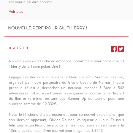
est pour ainsi dire énorme.
Voir plus
Eau de qualité, impact réduit, économie: vous aurez compris pourquoi
il vous faut la gourde "Just drink it" !
NOUVELLE PERF POUR GIL THIERRY !
Aussi, tournons-nous vers les États-Unis et Las Vegas où le Main
Event des WSOP bat son plein. Celui-ci vient en effet de franchir le cap
des ITM et plusieurs Belges sont déjà à mettre à l'honneur puisque
dans l'argent:
01/07/2019
- Bart Lybaert
-Thomas Boivin
-David Kahan
Nouveau week-end riche en émotions, notamment pour notre ami Gil
-Davidi Kitai
Thierry de la Team poker One !
-Pieter Aerts
-Michael Gathy
Engagé ces derniers jours dans le Main Event du Summer Festival,
organisé par notre partenaire du Grand Casino de Namur, Il aura
Si les derniers sont déjà bust avec le premier ITM en poche (15.000$),
presque réussi à décrocher un nouveau trophée ! Face à 542
les premiers sont encore dans la course au sacre ultime et espèrent
adversaires, Gil aura su trouver les arguments pour se tailler la part
bien empocher la somme incroyable de 10 millions de dollars
du lion et terminer en tant que Runner Up du tournoi pour une
promise au futur vainqueur ! Nous suivrons cela de très près !
superbe somme de 12.332€.
Nous le félicitons chaleureusement pour ce nouvel exploit ainsi que
son dernier opposant, Olivier Dounet, vainqueur du jour. Et nous
félicitons aussi Rico Chevalot de la Team qui aura su se hisser à la
13ème position du même tournoi pour un gain de 1.374€ !