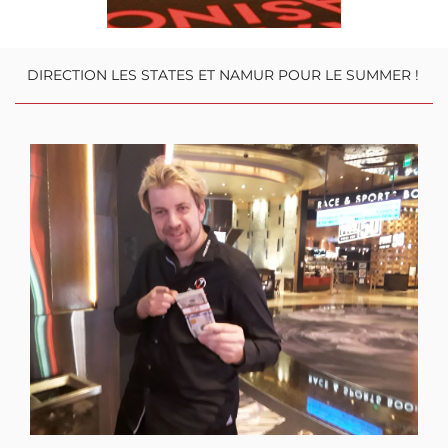
DIRECTION LES STATES ET NAMUR POUR LE SUMMER !