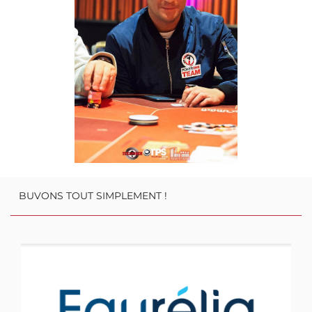
BUVONS TOUT SIMPLEMENT !