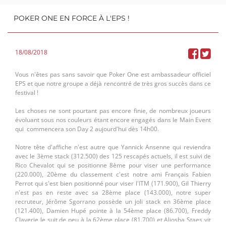
POKER ONE EN FORCE À L'EPS !
18/08/2018
Vous n'êtes pas sans savoir que Poker One est ambassadeur officiel
EPS et que notre groupe a déjà rencontré de très gros succès dans ce
festival !
Les choses ne sont pourtant pas encore finie, de nombreux joueurs
évoluant sous nos couleurs étant encore engagés dans le Main Event
Aussi avons-nous eu la chance, ce jeudi, d'être accueillis pour une
qui commencera son Day 2 aujourd'hui dès 14h00.
séance d'essayages nous permettant de nous habiller de la plus belle
des façons une année encore ! Nous fûmes reçus avec beaucoup de
Notre tête d'affiche n'est autre que Yannick Ansenne qui reviendra
tact et de patience: les conseils modes furent nombreux et justes,
avec le 3ème stack (312.500) des 125 rescapés actuels, il est suivi de
entrecoupés d'anecdotes culturelles sur la musique, les 33 tours et
Rico Chevalot qui se positionne 8ème pour viser une performance
tout ce qui transforme de simples essais vestimentaires en un
(220.000), 20ème du classement c'est notre ami Français Fabien
véritable moment détente.
Perrot qui s'est bien positionné pour viser l'ITM (171.900), Gil Thierry
n'est pas en reste avec sa 28ème place (143.000), notre super
recruteur, Jérôme Sgorrano possède un joli stack en 36ème place
(121.400), Damien Hupé pointe à la 54ème place (86.700), Freddy
Claverie le suit de peu à la 62ème place (81.700) et Aliosha Staes vit