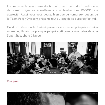
Comme vous le savez sans doute, notre partenaire du Grand casino
de Namur organise actuellement son festival des WaSOP tant
apprécié ! Aussi, vous vous doutez bien que de nombreux joueurs de
la Team Poker One sont présents tout au long de ce superbe festival.
On dira même qu'ils étaient présents en masse puisqu'à certains
moments, ils auront presque peuplé entièrement une table dans le
Super Side, photo à l’appui.
Voir plus