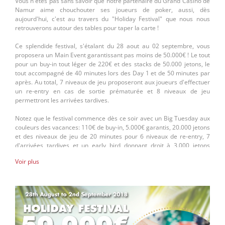
Vous n'êtes pas sans savoir que notre partenaire du Grand Casino de
Namur aime chouchouter ses joueurs de poker, aussi, dès
aujourd'hui, c'est au travers du "Holiday Festival" que nous nous
retrouverons autour des tables pour taper la carte !
Ce splendide festival, s'étalant du 28 aout au 02 septembre, vous
proposera un Main Event garantissant pas moins de 50.000€ ! Le tout
pour un buy-in tout léger de 220€ et des stacks de 50.000 jetons, le
tout accompagné de 40 minutes lors des Day 1 et de 50 minutes par
après. Au total, 7 niveaux de jeu proposeront aux joueurs d'effectuer
un re-entry en cas de sortie prématurée et 8 niveaux de jeu
permettront les arrivées tardives.
Notez que le festival commence dès ce soir avec un Big Tuesday aux
couleurs des vacances: 110€ de buy-in, 5.000€ garantis, 20.000 jetons
et des niveaux de jeu de 20 minutes pour 6 niveaux de re-entry, 7
d'arrivées tardives et un early bird donnant droit à 3.000 jetons
supplémentaires !
Voir plus
La semaine sera aussi complétée par différents tournois: un PLO à
220€ le 29/08, un Bounty de derrière les fagots le 30/08, un High
roller à 550€ le 01/09 avec 30.000 jetons de départ, des blinds de 30
minutes et 10 niveaux de re-entry.
La semaine se terminera dimanche 02/09 avec un Sunday Special