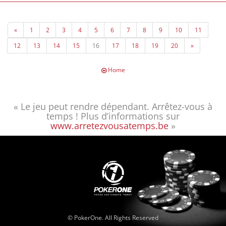
Pour son superbe parcours et sa seconde place, Yannick empoche
une somme de 93.480€ le propulsant cette fois vers les sommets
«
1
2
3
4
5
6
7
8
9
10
11
pokeristiques qu'il méritait d'atteindre depuis plusieurs années !
12
13
14
15
16
17
18
19
20
»
Poker One tient à le féliciter pour son superbe parcours et pour les
performances à venir !
Home
« Le jeu peut rendre dépendant. Arrêtez-vous à
temps ! Plus d’informations sur
www.arretezvousatemps.be
»
© PokerOne. All Rights Reserved