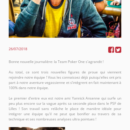
26/07/2018
Bonne nouvelle journalière: la Team Poker One s'agrandit !
Au total, ce sont trois nouvelles figures de proue qui viennent
rejoindre notre équipe ! Vous les connaissez déjà puisqu'elles ont pris
part à notre aventure vegassienne et s’intègrent en fait maintenant à
100% dans notre équipe.
Le premier d'entre eux est notre ami Yannick Ansenne qui surfe un
peu plus encore sur la vague après sa seconde place dans le PSF de
Lilles ! Son travail sans relâche le place de manière idéale pour
intégrer une équipe qu'il ne peut que bonifier au travers de sa
technique et ses nombreuses analyses ultra pointues !