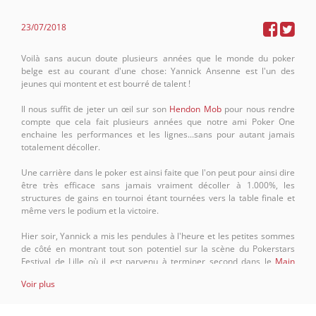
23/07/2018
Voilà sans aucun doute plusieurs années que le monde du poker
belge est au courant d'une chose: Yannick Ansenne est l'un des
jeunes qui montent et est bourré de talent !
Il nous suffit de jeter un œil sur son
Hendon Mob
pour nous rendre
compte que cela fait plusieurs années que notre ami Poker One
enchaine les performances et les lignes...sans pour autant jamais
totalement décoller.
Une carrière dans le poker est ainsi faite que l'on peut pour ainsi dire
être très efficace sans jamais vraiment décoller à 1.000%, les
structures de gains en tournoi étant tournées vers la table finale et
même vers le podium et la victoire.
Hier soir, Yannick a mis les pendules à l'heure et les petites sommes
de côté en montrant tout son potentiel sur la scène du Pokerstars
Festival de Lille où il est parvenu à terminer second dans le
Main
Event au buy-in de 1.100€
. On notera que cette superbe partie aura
Voir plus
compté au total 627 entrées et 232 re-entry ! Dès lors, terminer
second est un véritable exploit, d'autant plus si l'on considère que le
gratin du poker européen et mondial se trouvait dans la salle !