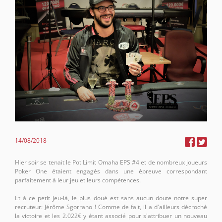
14/08/2018
Hier soir se tenait le Pot Limit Omaha EPS #4 et de nombreux joueurs
Poker One étaient engagés dans une épreuve correspondant
parfaitement à leur jeu et leurs compétences.
Et à ce petit jeu-là, le plus doué est sans aucun doute notre super
recruteur: Jérôme Sgorrano ! Comme de fait, il a d'ailleurs décroché
la victoire et les 2.022€ y étant associé pour s'attribuer un nouveau