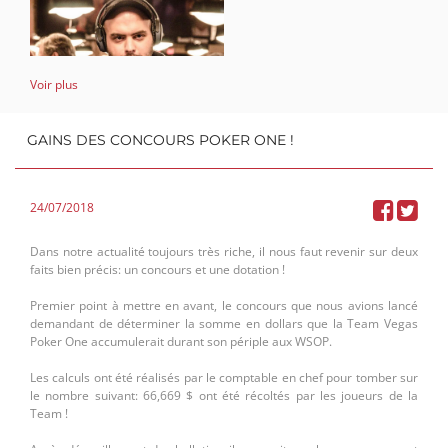
Voir plus
GAINS DES CONCOURS POKER ONE !
24/07/2018
Second adhérant et non des moindre: Jean-Marie Vandeborne ! Aussi
du voyage vegassien, il n'a plus à faire ses preuves sur le circuit tant il
est déjà connu et apprécié des joueurs belges et étrangers ! Son
Dans notre actualité toujours très riche, il nous faut revenir sur deux
expérience aux tables est pour ainsi dire énorme, tout comme sa
faits bien précis: un concours et une dotation !
motivation est sans relâche. Il est de ceux qui bonifient les autres, son
statut de coach fera sans conteste grimper la qualité globale de
Premier point à mettre en avant, le concours que nous avions lancé
l'équipe.
demandant de déterminer la somme en dollars que la Team Vegas
Poker One accumulerait durant son périple aux WSOP.
Troisième larron, notre ami Gil Thierry que vous aviez aussi pu
découvrir au travers de l'épopée vegassienne. Encore une fois, nous
Les calculs ont été réalisés par le comptable en chef pour tomber sur
pouvons dire que son sérieux n'a d'égal que son travail. Si il en est
le nombre suivant:
66,669 $ ont été récoltés par les joueurs de la
arrivé là où il se trouve, il le doit à son sérieux et à son jusqu’au
Team !
boutisme le poussant sans cesse à s'améliorer.