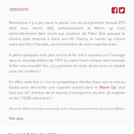
18/03/2019
Remontons il y a peu dans le passé, lors du tout premier festival EPS
dont nous étions déjà ambassadeurs: le Warm up avait
particulièrement bien sourit aux couleurs de Poker One puisque la
victoire était revenue à notre ami Gil Thierry, le runner up n'étant
autre que Rico Chevalot, second membre de notre superbe team.
A peine quelques mois plus tard et le fer est à nouveau sur l'ouvrage
dans la seconde édition de l'EPS où notre Team compte bien entendu
briller une nouvelle fois...et y parvient d'entrée de jeu avec un doublé
pour nos couleurs !
En effet, cette fois-ci c'est le sympathique Aliosha Staes qui se met au
boulot pour décrocher une superbe victoire dans le
Warm Up
: seul
face aux 201 entrées de ce tournoi, il s'emparera du titre, du trophée
et des 7.028€ allant avec !
Nous le félicitons bien entendu très chaleureusement ainsi que Nikita,
la charmante Runner Up qui aura su démontrer tout son talent une
Voir plus
fois de plus !
On soulignera encore l'ITM du super sélectionneur dans ce premier