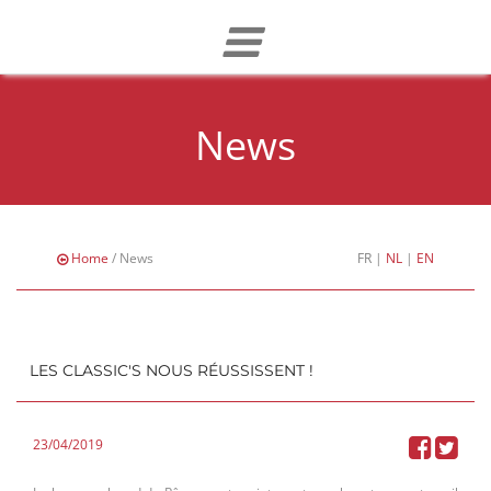
News
Home
/ News
FR
|
NL
|
EN
LES CLASSIC'S NOUS RÉUSSISSENT !
23/04/2019