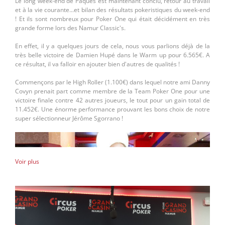
Le long week-end de Pâques est maintenant conclu, retour au travail
et à la vie courante...et bilan des résultats pokeristiques du week-end
! Et ils sont nombreux pour Poker One qui était décidément en très
grande forme lors des Namur Classic's.
En effet, il y a quelques jours de cela, nous vous parlions déjà de la
très belle victoire de Damien Hupé dans le Warm up pour 6.565€. A
ce résultat, il va falloir en ajouter bien d'autres de qualités !
Commençons par le High Roller (1.100€) dans lequel notre ami Danny
Covyn prenait part comme membre de la Team Poker One pour une
victoire finale contre 42 autres joueurs, le tout pour un gain total de
11.452€. Une énorme performance prouvant les bons choix de notre
super sélectionneur Jérôme Sgorrano !
Voir plus