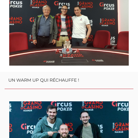
Enchainons sans perdre de vitesse avec le Main Event (335€) où 460
entrées ont été enregistrées. Là, c'est notre ami et joueur de la Team
Poker One, Rico Chevalot qui sera au travail pour décrocher sa place
dans le deal final à 3 joueurs et ainsi empocher la superbe somme de
15.667€.
Il n'aura pas été le seul joueur de notre Team à s'illustrer dans cette
aventure puisque Danny Covyn termine à la 49ème place pour 626€
UN WARM UP QUI RÉCHAUFFE !
et qu'Aliosha Staes trustera la 32ème place pour une somme de
882€.
Et l'aventure n'est toujours pas terminée puisque, profitant du long
week-end de Pâques, le Monday Special était proposé aux joueurs
dans le cadre du festival: 65€ de buy-in pour 150 entrées au total et 2
joueurs de Poker One dans les prix ! Gil Thierry et Aliosha Staes
termine dans le deal final (3ème et 4ème) pour une somme de
1.134€ chacun !
Bref, le bilan de cette semaine de festival est pour ainsi dire énorme