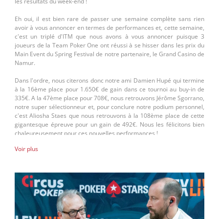
les résultats du week-end !
Eh oui, il est bien rare de passer une semaine complète sans rien
avoir à vous annoncer en termes de performances et, cette semaine,
c'est un triplé d'ITM que nous avons à vous annoncer puisque 3
joueurs de la Team Poker One ont réussi à se hisser dans les prix du
Main Event du Spring Festival de notre partenaire, le Grand Casino de
Namur.
Dans l'ordre, nous citerons donc notre ami Damien Hupé qui termine
à la 16ème place pour 1.650€ de gain dans ce tournoi au buy-in de
335€. A la 47ème place pour 708€, nous retrouvons Jérôme Sgorrano,
notre super sélectionneur et, pour conclure notre podium personnel,
c'est Aliosha Staes que nous retrouvons à la 108ème place de cette
gigantesque épreuve pour un gain de 492€. Nous les félicitons bien
chaleureusement pour ces nouvelles performances !
Voir plus
Parlons maintenant de notre partenaire du Grand Casino de Namur
qui inaugure ce jeudi un nouveau type de soirée concept totalement
fou et des plus plaisants: les JeuXdis !
De quoi s'agit-il ? D'une soirée Afterwork au Bar du Casino avec un
avantage très féminin puisque la soirée sera Open Bar pour les filles !
De plus, histoire d'animer cet Afterwork, vous pourrez profiter d'un