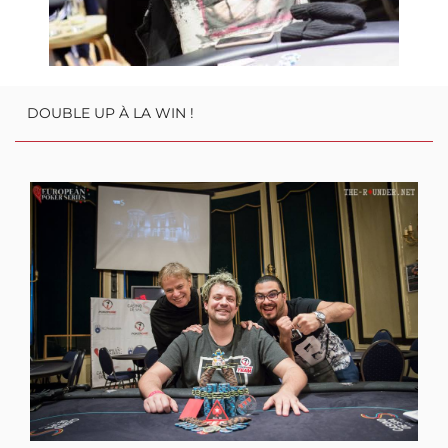
DOUBLE UP À LA WIN !