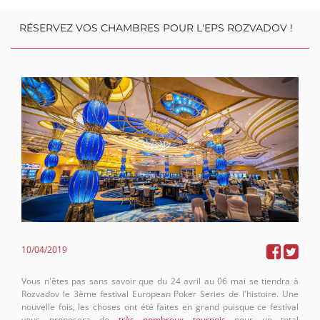
RÉSERVEZ VOS CHAMBRES POUR L'EPS ROZVADOV !
10/04/2019
Vous n'êtes pas sans savoir que du 24 avril au 06 mai se tiendra à
Rozvadov le 3ème festival European Poker Series de l'histoire. Une
nouvelle fois, les choses ont été faites en grand puisque ce festival
vous proposera de
très nombreux tournois
pour un total