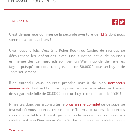
EN AVANT POUR L'EPS !
Event du festival EPS puisque Jérôme Sgorrano termine à la 19ème
place pour 491€, accrochant une nouvelle ligne à son palmarès
Hendon Mob déjà bien garni !
12/03/2019
Notez encore que vous retrouverez notre Team aux tables tout du
long de cette belle semaine qui commence puisque le festival EPS
n'est pas prêt de se terminer et va seulement nous offrir ses plats de
C'est demain que commence la seconde aventure de
l'EPS
dont nous
consistance avec le Main Event, le High roller et bien d'autres
sommes ambassadeurs !
tournois encore que vous pouvez découvrir dans
leur calendrier
.
Une nouvelle fois, c'est à la Poker Room du Casino de Spa que se
Photo by ©Damian LIB //
www.the-rounder.net
dérouleront les opérations avec une superbe série de tournois
emmenée dès ce mercredi soir par un Warm up de derrière les
fagots puisqu'il propose une garantie de 30.000€ pour un buy-in de
199€ seulement !
Bien entendu, vous pourrez prendre part à de bien
nombreux
événements
dont un Main Event qui saura vous faire vibrer au travers
de sa garantie folle de 80.000€ pour un buy-in tout simple de 550€ !
N'hésitez donc pas à consulter le
programme complet
de ce superbe
festival où vous pourrez croiser notre Team aux tables de tournois
comme aux tables de cash game et cela pendant de nombreuses
soirées puisque l'European Poker Series animera nos soirées poker
du mercredi 13 au dimanche 24 mars !
Voir plus