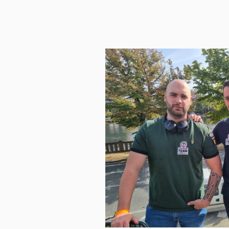
Envie de nous rejoindre et de jouer sur la plate
Lien :
https://gg.gl/pokerone
Code : pokerone
Le jeu peut rendre dépendant. A
Plus d’informations sur
www.arret