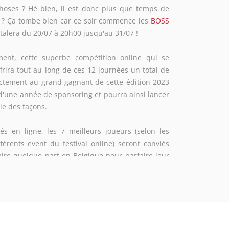
hoses ? Hé bien, il est donc plus que temps de
 ? Ça tombe bien car ce soir commence les
BOSS
étalera du 20/07 à 20h00 jusqu'au 31/07 !
ment, cette superbe compétition online qui se
rira tout au long de ces 12 journées un total de
ectement au grand gagnant de cette édition 2023
 d'une année de sponsoring et pourra ainsi lancer
lle des façons.
iés en ligne, les 7 meilleurs joueurs (selon les
férents event du festival online) seront conviés
re quelque part en Belgique pour parfaire leur
s joueurs, ils s'affronteront pour obtenir la plus
revenir dans un Event Capo final à Anvers, dans la
dernier Event, c'est avec une équipe qui devra
nt la victoire finale pour décrocher les 20.000$ et