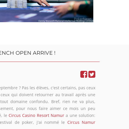
de : pokerone
ENCH OPEN ARRIVE !
épendant. Arrêtez-vous à temps !
ur
www.arretezvousatemps.be
ptembre ? Pas les élèves, c'est certains, pas ceux
 ceux qui doivent retourner au travail après une
, tout domaine confondu. Bref, rien ne va plus,
sement, pour nous faire aimer ce mois un peu
é, le
Circus Casino Resort Namur
a une solution:
estival de poker, j'ai nommé le
Circus Namur