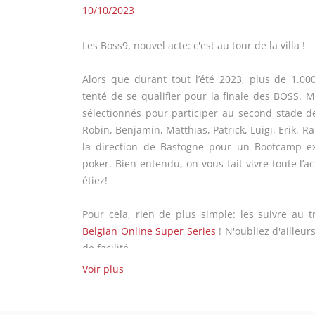
10/10/2023
Les Boss9, nouvel acte: c'est au tour de la villa !
Alors que durant tout l’été 2023, plus de 1.0
tenté de se qualifier pour la finale des BOSS.
M
sélectionnés pour participer au second stade 
Robin, Benjamin, Matthias, Patrick, Luigi, Erik, R
la direction de Bastogne pour
un Bootcamp ex
poker. Bien entendu, on vous fait vivre toute l’a
étiez!
Pour cela, rien de plus simple: les suivre au 
Belgian Online Super Series
! N'oubliez d'ailleur
de facilité.
Voir plus
Vous retrouverez tout au long des 5 journées de B
commentaires exclusifs en direct (du 11 au 14 oc