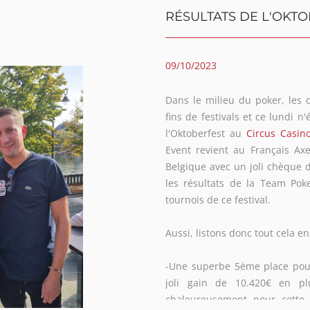
forme n° 1 mondiale
RÉSULTATS DE L'OKT
09/10/2023
Dans le milieu du poker, les 
fins de festivals et ce lundi 
l'Oktoberfest au
Circus Casin
Event revient au Français Axe
Belgique avec un joli chèque d
les résultats de la Team Pok
rrêtez-vous à temps !
tournois de ce festival.
ezvousatemps.be
Aussi, listons donc tout cela e
-Une superbe 5ème place pou
joli gain de 10.420€ en pl
chaleureusement pour cette 