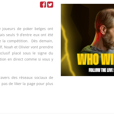
00 joueurs de poker belges
ont
ais seuls 9 d’entre eux ont été
de la compétition. Dès demain,
alf, Noah et Olivier vont prendre
clusif placé sous le signe du
ction en direct comme si vous y
travers des réseaux sociaux de
s pas de liker la page pour plus
ootcamp à la villa des lives et
tobre).