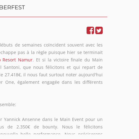
OBERFEST
débuts de semaines coïncident souvent avec les
n'échappe pas à la règle puisque hier se terminait
o Resort Namur
. Et si la victoire finale du Main
l Santoni, que nous félicitons et qui repart de
e 27.418€, il nous faut surtout noter aujourd'hui
er One, également engagée dans les différents
nsemble:
r Yannick Ansenne dans le Main Event pour un
us de 2.350€ de bounty. Nous le félicitons
nouvelle belle performance. Nous préciserons