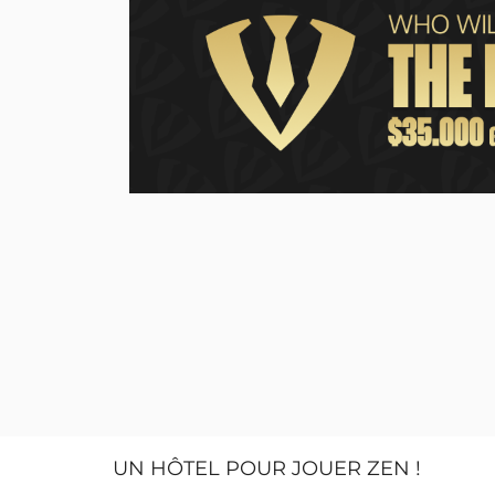
Lors du Mystery Bounty, c'est une nouvelle fois B
car, en dehors de sa place finale au classement
bounty tout en ayant la main leste puisqu'
enveloppes celle valant 10.000€.
Pour les résultats:
-35e: Bryan De Riddere pour 535€ + 10.750€ de b
-38e: Damien Hupé pour 535€
Pour tous ces beaux résultats, nous féliciton
les performers, dans l'attente de la suite de nos 
Envie de nous rejoindre et de jouer sur la plate
Lien :
https://gg.gl/pokerone
Code : pokerone
UN HÔTEL POUR JOUER ZEN !