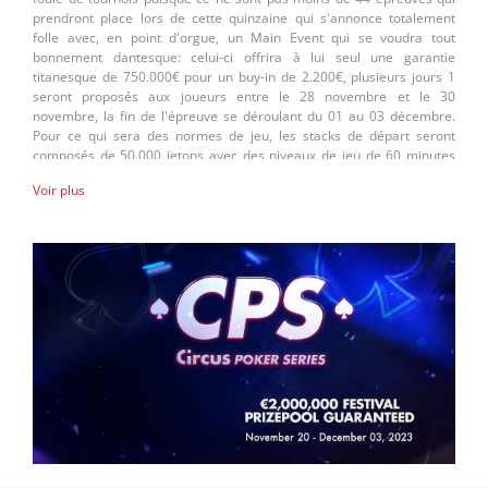
cela sur twich
https://www.twitch.tv/flatcallers
pour vivre une véritable
prendront place lors de cette quinzaine qui s'annonce totalement
soirée d'enfer !
folle avec, en point d'orgue, un Main Event qui se voudra tout
bonnement dantesque: celui-ci offrira à lui seul une garantie
Envie de nous rejoindre et de jouer sur la plateforme n° 1 mondiale
titanesque de 750.000€ pour un buy-in de 2.200€, plusieurs jours 1
seront proposés aux joueurs entre le 28 novembre et le 30
Lien :
https://gg.gl/pokerone
novembre, la fin de l'épreuve se déroulant du 01 au 03 décembre.
Code : pokerone
Pour ce qui sera des normes de jeu, les stacks de départ seront
composés de 50.000 jetons avec des niveaux de jeu de 60 minutes
(qui évolueront lors des day 2 et suivants à 70, 80 et 90 minutes).
Voir plus
Bref, les participants pourront jouir d'une profondeur de jeu rarement
proposée aux tables de poker !
Notez que lors de la première semaine, c'est un autre tournoi en
plusieurs jours et tout aussi énorme qui vous sera proposé avec le
Circus Cup et sa garantie délirante de 500.000€ pour à peine 550€ de
Le jeu peut
buy-in. Les Day 1 prendront place du 21 novembre au 24, les jours
rendre
suivants permettant de boucler ce tournoi proposant des stacks de
40.000 jetons pour des niveaux de 40 minutes (50 lors du jour final).
dépendant. Arrêtez-vous à temps ! Plus
d’informations sur
En dehors de ces deux premiers tournois, de nombreuses épreuves
www.arretezvousatemps.be
phares sont bien entendu aussi proposées comme le Mystery Bounty,
tant apprécié des joueurs, mais aussi des NHL, des PLO, de très
nombreuses qualifications pour les event majeurs, un High Roller
avec une garantie de 400.000€, etc.